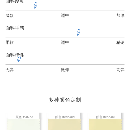
面料厚度
薄款
适中
加厚
面料手感
柔软
适中
稍硬
面料弹性
无弹
微弹
高弹
多种颜色定制
颜色 #f4f7ec
颜色 #ede4bd
颜色 #eee4b1