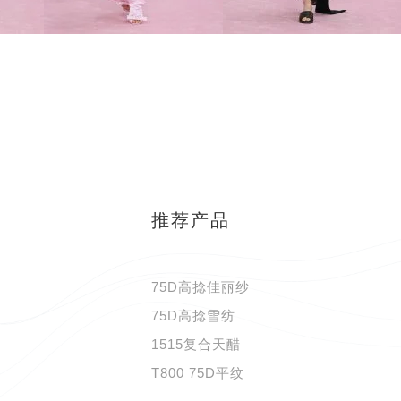
推荐产品
75D高捻佳丽纱
75D高捻雪纺
1515复合天醋
T800 75D平纹