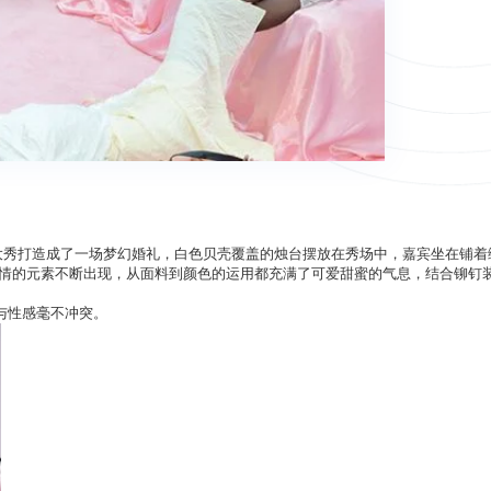
sson为将本次大秀打造成了一场梦幻婚礼，白色贝壳覆盖的烛台摆放在秀场中，嘉宾坐